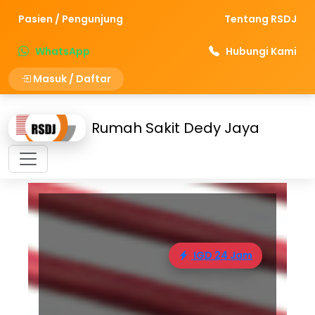
Pasien / Pengunjung
Tentang RSDJ
WhatsApp
Hubungi Kami
Masuk / Daftar
Rumah Sakit Dedy Jaya
IGD 24 Jam