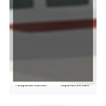
Terakreditasi KARS
BPJS Kesehatan
Bintang 5 Paripurna
Pelayanan Ramah
Layanan 24 Jam