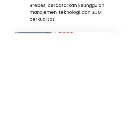
Brebes, berdasarkan keunggulan
manajemen, teknologi, dan SDM
berkualitas.
Visi
✔ Menjadi Rumah Sakit Pilihan
Masyarakat Brebes dengan
Pelayanan Profesional, Ter-