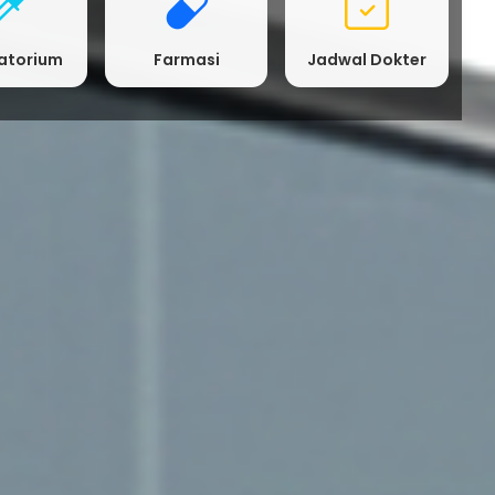
atorium
Farmasi
Jadwal Dokter