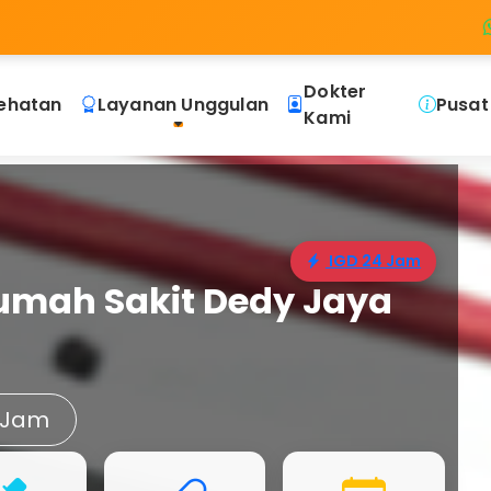
Dokter
ehatan
Layanan Unggulan
Pusat
Kami
IGD 24 Jam
umah Sakit Dedy Jaya
 Jam