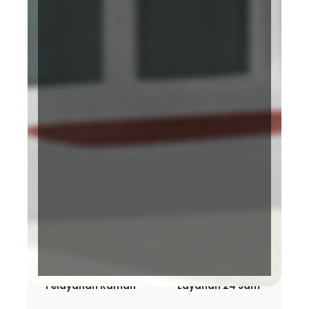
Terakreditasi KARS
BPJS Kesehatan
Bintang 5 Paripurna
Pelayanan Ramah
Layanan 24 Jam