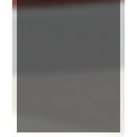
Terakreditasi KARS
BPJS Kesehatan
Bintang 5 Paripurna
Pelayanan Ramah
Layanan 24 Jam