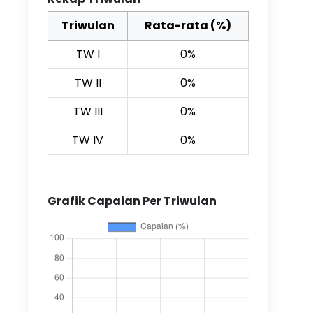
Triwulan
Rata-rata (%)
TW I
0%
TW II
0%
TW III
0%
TW IV
0%
Grafik Capaian Per Triwulan