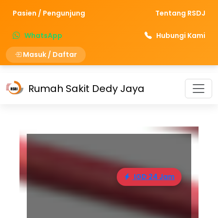
Pasien / Pengunjung
Tentang RSDJ
WhatsApp
Hubungi Kami
Masuk / Daftar
Rumah Sakit Dedy Jaya
IGD 24 Jam