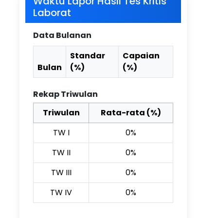
Waktu Lapor Hasil Tes Kritis
Laborat
Data Bulanan
Standar
Capaian
Bulan
(%)
(%)
Rekap Triwulan
Triwulan
Rata-rata (%)
TW I
0%
TW II
0%
TW III
0%
TW IV
0%