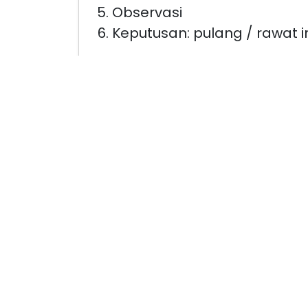
Observasi
Keputusan: pulang / rawat i
Daftar Dokter IGD