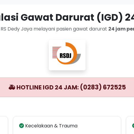
alasi Gawat Darurat (IGD) 2
 RS Dedy Jaya melayani pasien gawat darurat
24 jam pe
(0283) 672525
🚑 HOTLINE IGD 24 JAM:
Kecelakaan & Trauma