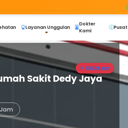
Dokter
ehatan
Layanan Unggulan
Pusat
Kami
IGD 24 Jam
umah Sakit Dedy Jaya
 Jam