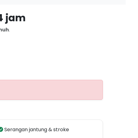
4 jam
nuh
.
Serangan jantung & stroke