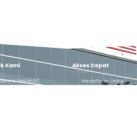
k Kami
Akses Cepat
nderal A. Yani No.57,
Pendaftaran Online
ahan, Brebes, Kec. Brebes,
Dokter
ten Brebes, Jawa Tengah
Jadwal Dokter
Karir
) 672525
Pengaduan