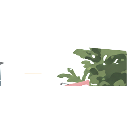
Jam Berkunjung
Ruang Perawatan
Pagi : 10.00 - 13.00 WIB
Sore : 17.00 - 20.00 WIB
ICU
Pagi: 10.00 – 11.00 WIB
Sore: 17.00 – 18.00 WIB