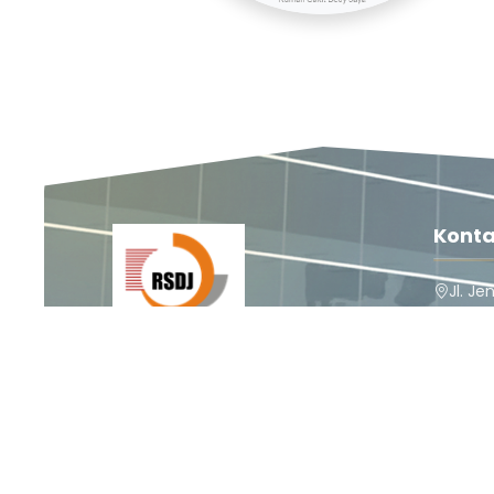
Konta
Jl. Je
Pesangr
Kabupa
Ikuti Kami
52212
(0283
Rumah Sakit Dedy Jaya
Rumah Sakit Dedy Jaya