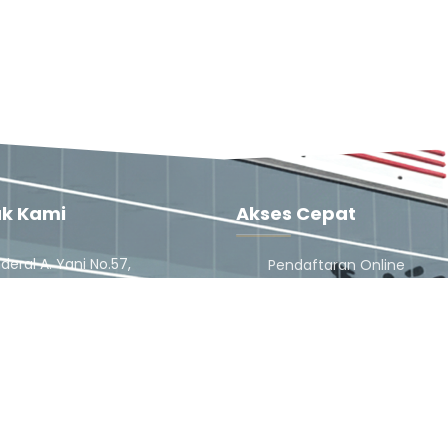
k Kami
Akses Cepat
nderal A. Yani No.57,
Pendaftaran Online
ahan, Brebes, Kec. Brebes,
Dokter
ten Brebes, Jawa Tengah
Jadwal Dokter
Karir
) 672525
Pengaduan