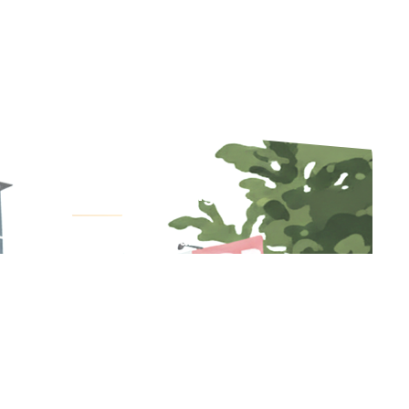
Jam Berkunjung
Ruang Perawatan
Pagi : 10.00 - 13.00 WIB
Sore : 17.00 - 20.00 WIB
ICU
Pagi: 10.00 – 11.00 WIB
Sore: 17.00 – 18.00 WIB