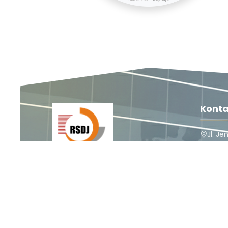
Konta
Jl. Je
Pesangr
Kabupa
Ikuti Kami
52212
(0283
Rumah Sakit Dedy Jaya
Rumah Sakit Dedy Jaya