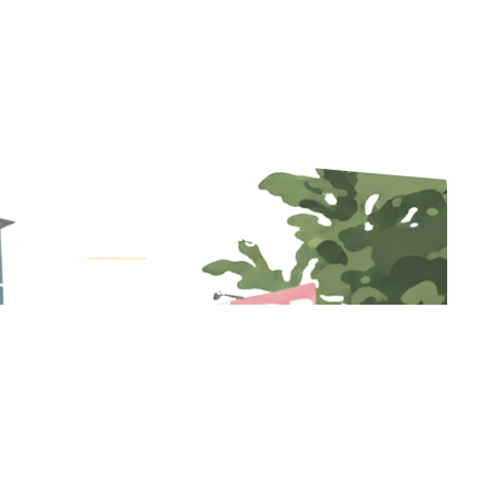
Jam Berkunjung
Ruang Perawatan
Pagi : 10.00 - 13.00 WIB
Sore : 17.00 - 20.00 WIB
ICU
Pagi: 10.00 – 11.00 WIB
Sore: 17.00 – 18.00 WIB