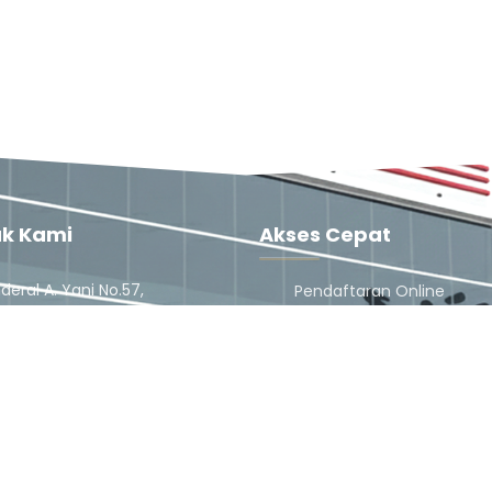
k Kami
Akses Cepat
nderal A. Yani No.57,
Pendaftaran Online
ahan, Brebes, Kec. Brebes,
Dokter
ten Brebes, Jawa Tengah
Jadwal Dokter
Karir
) 672525
Pengaduan