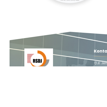
Konta
Jl. Je
Pesangr
Kabupa
Ikuti Kami
52212
(0283
Rumah Sakit Dedy Jaya
Rumah Sakit Dedy Jaya