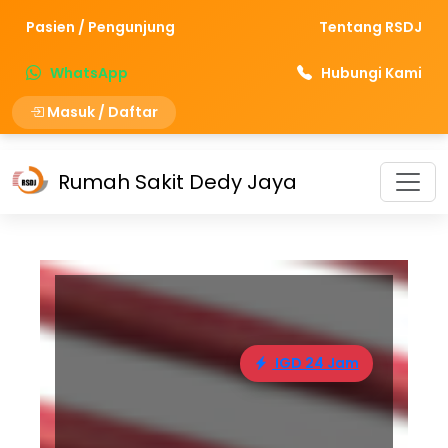
Pasien / Pengunjung
Tentang RSDJ
WhatsApp
Hubungi Kami
Masuk / Daftar
Rumah Sakit Dedy Jaya
IGD 24 Jam