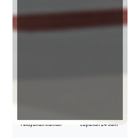
Terakreditasi KARS
BPJS Kesehatan
Bintang 5 Paripurna
Pelayanan Ramah
Layanan 24 Jam