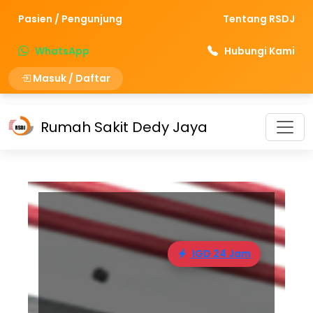
Pasien / Pengunjung
Tentang RSDJ
WhatsApp
Hubungi Kami
Masuk / Daftar
Rumah Sakit Dedy Jaya
IGD 24 Jam