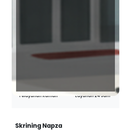
Terakreditasi KARS
BPJS Kesehatan
Bintang 5 Paripurna
Pelayanan Ramah
Layanan 24 Jam
Skrining Napza