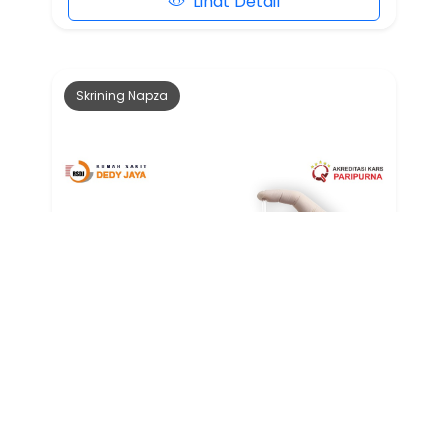
Lihat Detail
Skrining Napza