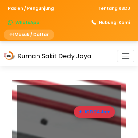
Pasien / Pengunjung
Tentang RSDJ
WhatsApp
Hubungi Kami
Masuk / Daftar
Rumah Sakit Dedy Jaya
IGD 24 Jam