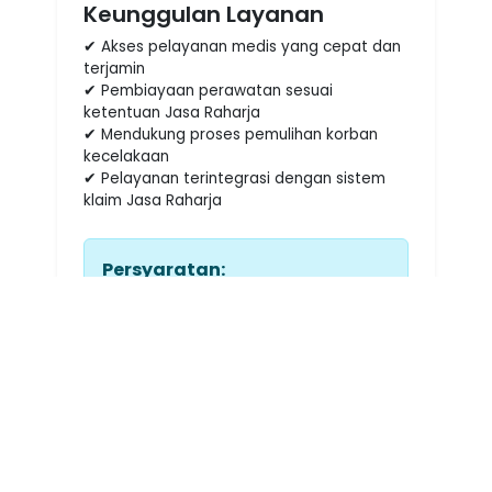
Keunggulan Layanan
✔ Akses pelayanan medis yang cepat dan
terjamin
✔ Pembiayaan perawatan sesuai
ketentuan Jasa Raharja
✔ Mendukung proses pemulihan korban
kecelakaan
✔ Pelayanan terintegrasi dengan sistem
klaim Jasa Raharja
Persyaratan:
• Identitas diri (KTP/Kartu
Identitas lainnya)
• Laporan kepolisian terkait
kecelakaan lalu lintas
• Data kendaraan atau tiket
angkutan umum (jika ada)
• Dokumen pendukung lain sesuai
ketentuan Jasa Raharja