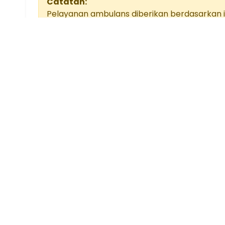
Catatan:
Pelayanan ambulans diberikan berdasarkan i
pasien.
Prioritas utama adalah keselamatan pasien 
mengikuti standar operasional prosedur dan
Konta
Jl. Je
Pesangr
Kabupa
Ikuti Kami
52212