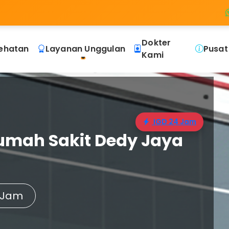
Dokter
ehatan
Layanan Unggulan
Pusat
Kami
IGD 24 Jam
umah Sakit Dedy Jaya
 Jam