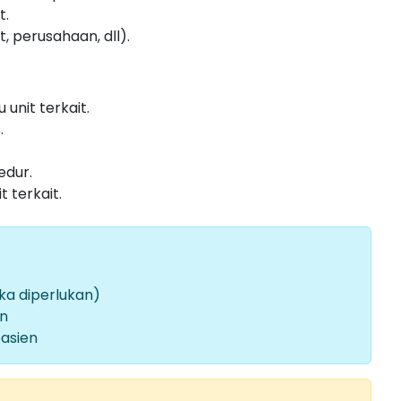
t.
 perusahaan, dll).
unit terkait.
.
edur.
t terkait.
ka diperlukan)
an
asien